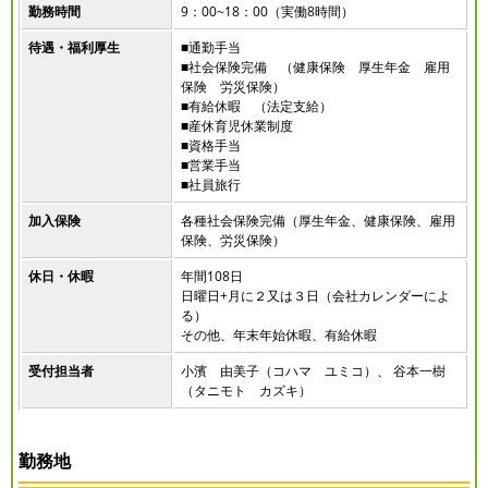
勤務時間
9：00~18：00（実働8時間）
待遇・福利厚生
■通勤手当
■社会保険完備 （健康保険 厚生年金 雇用
保険 労災保険）
■有給休暇 （法定支給）
■産休育児休業制度
■資格手当
■営業手当
■社員旅行
加入保険
各種社会保険完備（厚生年金、健康保険、雇用
保険、労災保険）
休日・休暇
年間108日
日曜日+月に２又は３日（会社カレンダーによ
る）
その他、年末年始休暇、有給休暇
受付担当者
小濱 由美子（コハマ ユミコ）、 谷本一樹
（タニモト カズキ）
勤務地