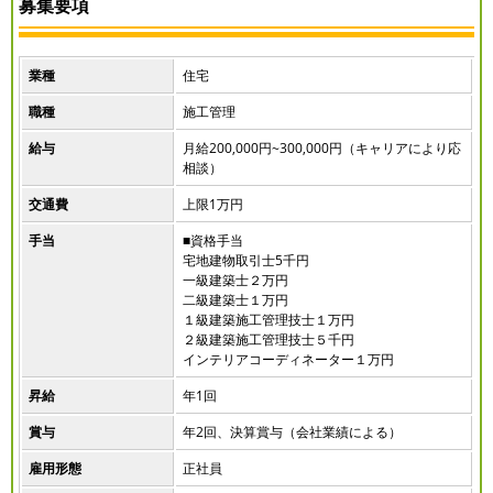
募集要項
業種
住宅
職種
施工管理
給与
月給200,000円~300,000円（キャリアにより応
相談）
交通費
上限1万円
手当
■資格手当
宅地建物取引士5千円
一級建築士２万円
二級建築士１万円
１級建築施工管理技士１万円
２級建築施工管理技士５千円
インテリアコーディネーター１万円
昇給
年1回
賞与
年2回、決算賞与（会社業績による）
雇用形態
正社員