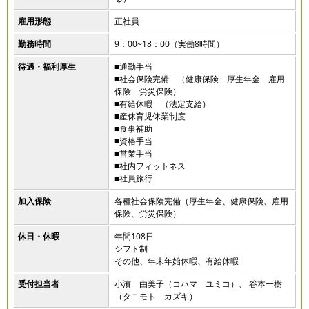
雇用形態
正社員
勤務時間
9：00~18：00（実働8時間）
待遇・福利厚生
■通勤手当
■社会保険完備 （健康保険 厚生年金 雇用
保険 労災保険）
■有給休暇 （法定支給）
■産休育児休業制度
■食事補助
■資格手当
■営業手当
■社内フィットネス
■社員旅行
加入保険
各種社会保険完備（厚生年金、健康保険、雇用
保険、労災保険）
休日・休暇
年間108日
シフト制
その他、年末年始休暇、有給休暇
受付担当者
小濱 由美子（コハマ ユミコ）、 谷本一樹
（タニモト カズキ）