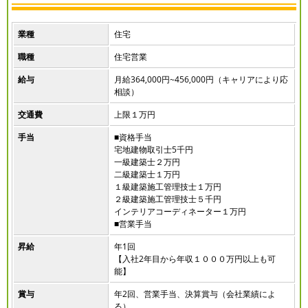
業種
住宅
職種
住宅営業
給与
月給364,000円~456,000円（キャリアにより応
相談）
交通費
上限１万円
手当
■資格手当
宅地建物取引士5千円
一級建築士２万円
二級建築士１万円
１級建築施工管理技士１万円
２級建築施工管理技士５千円
インテリアコーディネーター１万円
■営業手当
昇給
年1回
【入社2年目から年収１０００万円以上も可
能】
賞与
年2回、営業手当、決算賞与（会社業績によ
る）