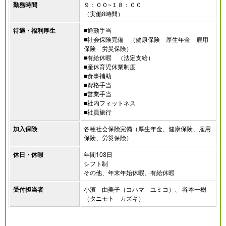
勤務時間
９：００~１８：００
（実働8時間）
待遇・福利厚生
■通勤手当
■社会保険完備 （健康保険 厚生年金 雇用
保険 労災保険）
■有給休暇 （法定支給）
■産休育児休業制度
■食事補助
■資格手当
■営業手当
■社内フィットネス
■社員旅行
加入保険
各種社会保険完備（厚生年金、健康保険、雇用
保険、労災保険）
休日・休暇
年間108日
シフト制
その他、年末年始休暇、有給休暇
受付担当者
小濱 由美子（コハマ ユミコ）、 谷本一樹
（タニモト カズキ）