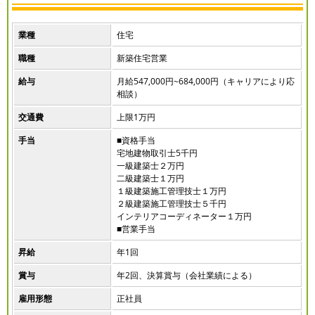
業種
住宅
職種
新築住宅営業
給与
月給547,000円~684,000円（キャリアにより応
相談）
交通費
上限1万円
手当
■資格手当
宅地建物取引士5千円
一級建築士２万円
二級建築士１万円
１級建築施工管理技士１万円
２級建築施工管理技士５千円
インテリアコーディネーター１万円
■営業手当
昇給
年1回
賞与
年2回、決算賞与（会社業績による）
雇用形態
正社員